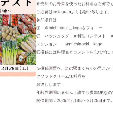
直売所のお野菜を使ったお料理なら何でも
ご応募はinstagramよりお願い致します。
参加条件は
① ＠michinoeki＿kogaをフォロー
② ハッシュタグ ＃料理コンテスト 
メンション ＠michinoeki＿koga
③投稿には料理名とコメントを忘れずに
※投稿画面を、道の駅まくらがの里こが
クソフトクリーム無料券を
お渡しします！
年齢性別問いません！誰でも参加OKなの
開催期間：2026年2月8日～2月28日まで