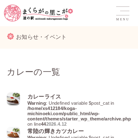
MENU
お知らせ・イベント
カレーの一覧
カレーライス
Warning
: Undefined variable $post_cat in
/home/xs412184/koga-
michinoeki.com/public_html/wp-
content/themes/starter_wp_theme/archive.php
on line
44
2026.4.12
常陸の輝きカツカレー
Warning
: Undefined variable $post_cat in